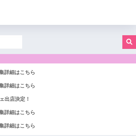
募集詳細はこちら
募集詳細はこちら
ルシェ出店決定！
募集詳細はこちら
募集詳細はこちら